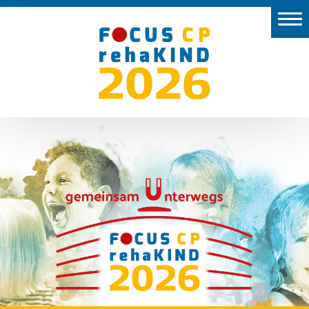
Start
Aussteller
Vor
Ort
Programm
Preise
Kongresspräsidium
2026