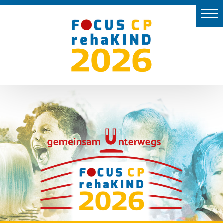
Start
Aussteller
Vor
Ort
Programm
Preise
Kongresspräsidium
2026