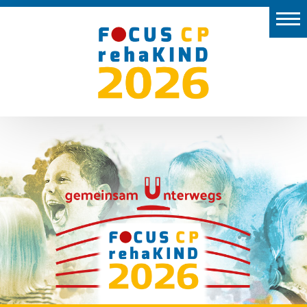
Start
Aussteller
Vor
Ort
Programm
Preise
Kongresspräsidium
2026