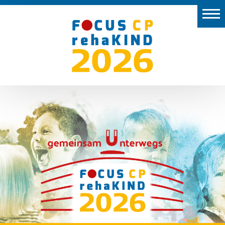
Start
Aussteller
Vor
Ort
Programm
Preise
Kongresspräsidium
2026