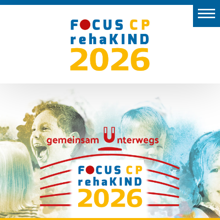
Start
Aussteller
Vor
Ort
Programm
Preise
Kongresspräsidium
2026