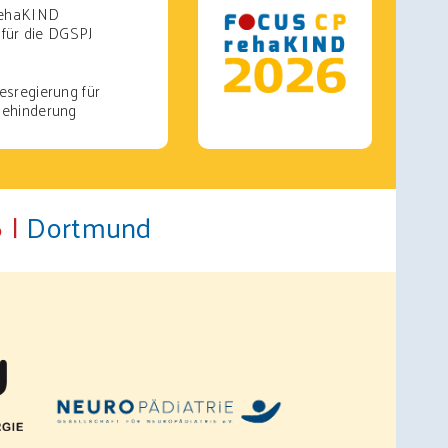
 rehaKIND
 für die DGSPJ
esregierung für
Behinderung
 |
Dortmund