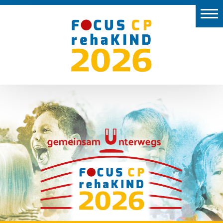
Start
Aussteller
Vor
Ort
Programm
Preise
Kongresspräsidium
2026